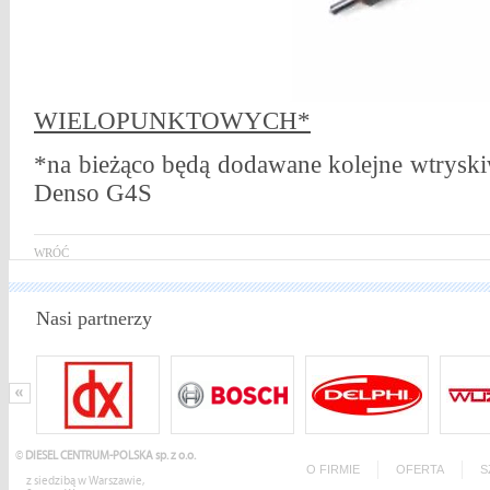
WIELOPUNKTOWYCH*
*na bieżąco będą dodawane kolejne wtrys
Denso G4S
WRÓĆ
Nasi partnerzy
©
DIESEL CENTRUM-POLSKA sp. z o.o.
O FIRMIE
OFERTA
S
z siedzibą w Warszawie,