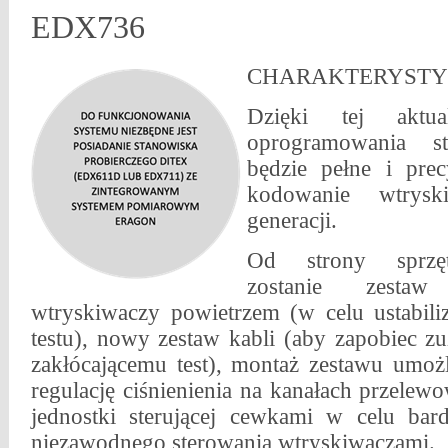
EDX736
CHARAKTERYSTY
Dzięki tej aktua
oprogramowania s
będzie pełne i prec
kodowanie wtrysk
generacji.
Od strony sprzęt
zostanie zesta
wtryskiwaczy powietrzem (w celu ustabili
testu), nowy zestaw kabli (aby zapobiec z
zakłócającemu test), montaż zestawu umożl
regulację ciśnienienia na kanałach przelewo
jednostki sterującej cewkami w celu bard
niezawodnego sterowania wtryskiwaczami.